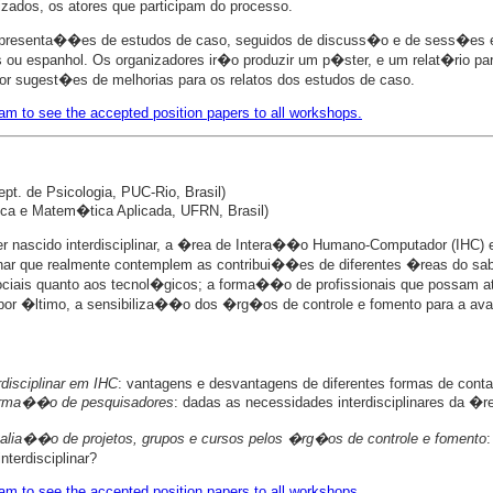
lizados, os atores que participam do processo.
esenta��es de estudos de caso, seguidos de discuss�o e de sess�es e
 espanhol. Os organizadores ir�o produzir um p�ster, e um relat�rio par
or sugest�es de melhorias para os relatos dos estudos de caso.
am to see the accepted position papers to all workshops.
pt. de Psicologia, PUC-Rio, Brasil)
tica e Matem�tica Aplicada, UFRN, Brasil)
 nascido interdisciplinar, a �rea de Intera��o Humano-Computador (IHC) en
plinar que realmente contemplem as contribui��es de diferentes �reas do 
ciais quanto aos tecnol�gicos; a forma��o de profissionais que possam atu
, por �ltimo, a sensibiliza��o dos �rg�os de controle e fomento para a aval
disciplinar em IHC
: vantagens e desvantagens de diferentes formas de contato
 forma��o de pesquisadores
: dadas as necessidades interdisciplinares da 
 avalia��o de projetos, grupos e cursos pelos �rg�os de controle e fomento
terdisciplinar?
am to see the accepted position papers to all workshops.