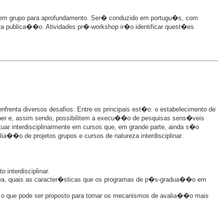
m grupo para aprofundamento. Ser� conduzido em portugu�s, com
a publica��o. Atividades pr�-workshop ir�o identificar quest�es
frenta diversos desafios. Entre os principais est�o: o estabelecimento de
saber e, assim sendo, possibilitem a execu��o de pesquisas sens�veis
ar interdisciplinarmente em cursos que, em grande parte, ainda s�o
ia��o de projetos grupos e cursos de natureza interdisciplinar.
 interdisciplinar.
�rea, quais as caracter�sticas que os programas de p�s-gradua��o em
: o que pode ser proposto para tornar os mecanismos de avalia��o mais