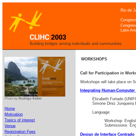
Rio de J
Congres
Congres
Latin Am
Building bridges among individuals and communities
WORKSHOPS
Call for Participation in Wor
Workshops will take place on Su
Integrating Human-Computer 
Photo by
Rodrigo Keller
Elizabeth Furtado (UNIFO
Simone Diniz Junqueira 
Home
Language:
Motivation
Topics of interest
Workshop: Englis
Submissions: Eng
Venue
Registration Fees
Design de Interface Centrad