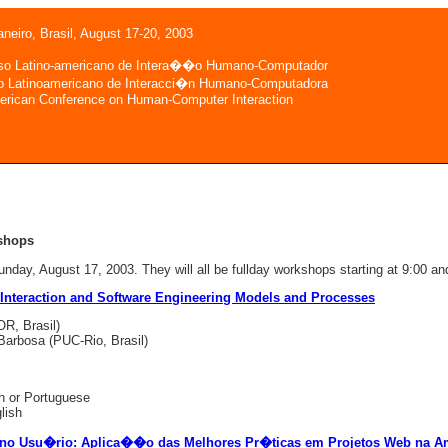
aneiro, Brasil, August 17-20, 2003
so Latino-americano de Intera��o Humano-Computador
o Latinoamericano de Interacci�n Humano-Computadora
erican Conference on Human-Computer Interaction
kshops
nday, August 17, 2003. They will all be fullday workshops starting at 9:00 an
Interaction and Software Engineering Models and Processes
R, Brasil)
Barbosa (PUC-Rio, Brasil)
h or Portuguese
lish
o no Usu�rio: Aplica��o das Melhores Pr�ticas em Projetos Web na A