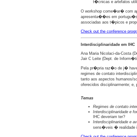
t�cnicas e artefatos uti
O workshop come�ar� com apr
apresenta��es em portugu�s ou
associadas aos t�picos e prop
Check out the conference progr
Interdisciplinaridade em IHC
Ana Maria Nicolaci-da-Costa (De
Jair C Leite (Dept. de Inform�
Pela pr�pria raz�o de j� haver
regimes de contato interdisci
tanto aos aspectos humanos/so
oferecidos disciplinarmente; e
Temas
Regimes de contato inter
Interdisciplinaridade e
IHC deveriam ter?
Interdisciplinaridade e
sens�veis � realidade in
Check out the conference progr