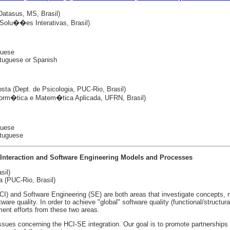
atasus, MS, Brasil)
 Solu��es Interativas, Brasil)
guese
tuguese or Spanish
sta (Dept. de Psicologia, PUC-Rio, Brasil)
Inform�tica e Matem�tica Aplicada, UFRN, Brasil)
guese
tuguese
Interaction and Software Engineering Models and Processes
sil)
 (PUC-Rio, Brasil)
I) and Software Engineering (SE) are both areas that investigate concepts,
are quality. In order to achieve "global" software quality (functional/structura
ent efforts from these two areas.
ssues concerning the HCI-SE integration. Our goal is to promote partnership