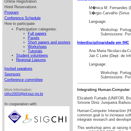
Online Registration
Hotel Reservations
M�nica M. Fernandes (D
Program
S�rgio Carvalho (Sirius
Conference Schedule
Language:
How to participate
Participation categories:
Workshop: Portu
Full papers
Submissions: Por
Panels
Short papers and posters
Interdisciplinaridade em IHC
Workshops
Ana Maria Nicolaci-da-Co
Tutorials
Student volunteers
Jair C Leite (Dept. de 
Regional Liaisons
Language:
Invited speakers
Workshop: Portu
Sponsors
Submissions: Por
Conference committee
Integrating Human-Computer 
More Information:
clihc2003@inf.puc-rio.br
Elizabeth Furtado (UNIFOR, Bra
Simone Diniz Junqueira Barbosa
In cooperation with:
Human-Computer Interaction (HC
common goal is to increase softw
integrate research and developm
This workshop aims at raising i