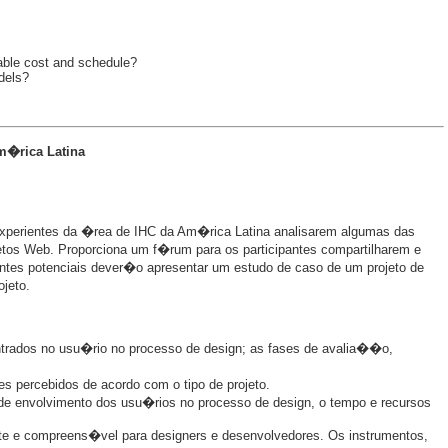
able cost and schedule?
dels?
m�rica Latina
experientes da �rea de IHC da Am�rica Latina analisarem algumas das
os Web. Proporciona um f�rum para os participantes compartilharem e
ntes potenciais dever�o apresentar um estudo de caso de um projeto de
jeto.
entrados no usu�rio no processo de design; as fases de avalia��o,
s percebidos de acordo com o tipo de projeto.
au de envolvimento dos usu�rios no processo de design, o tempo e recursos
te e compreens�vel para designers e desenvolvedores. Os instrumentos,