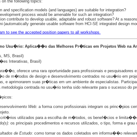
on the following topics:
and specification models (and languages) are suitable for integration?
development process would be amenable for such an integration?
on contribute to develop usable, adaptable and robust software? At a reason
semi-)automatically generate usable software from HCI-SE integrated design mo
am to see the accepted position papers to all workshops.
o no Usu�rio: Aplica��o das Melhores Pr�ticas em Projetos Web na A
, MS, Brasil)
es Interativas, Brasil)
ura��o, oferece uma rara oportunidade para profissionais e pesquisadores 
o de m�todos de design e desenvolvimento centrados no usu�rio em projet
s, e aprimorarem suas pr�ticas em um ambiente de especialistas. Participa
metodologia centrada no usu�rio tenha sido relevante para o sucesso do pro
�picos:
Desenvolvimento Web
: a forma como profissionais integram os princ�pios c
ojeto.
 crit�rios utilizados para a escolha de m�todos, os benef�cios e limita��e
o(s)
: os principais procedimentos e recursos utilizados, o tipo, forma e gr
ltados de Estudo
: como tornar os dados coletados em informa��o relevan