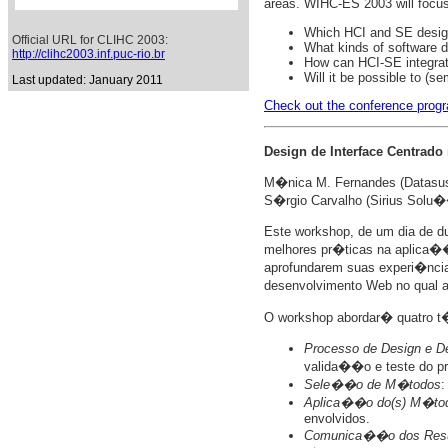
areas. WIHC-ES 2003 will focus 
Which HCI and SE design 
Official URL for CLIHC 2003:
What kinds of software 
http://clihc2003.inf.puc-rio.br
How can HCI-SE integrati
Will it be possible to (
Last updated: January 2011
Check out the conference progr
Design de Interface Centrad
M�nica M. Fernandes (Datasus
S�rgio Carvalho (Sirius Solu��
Este workshop, de um dia de d
melhores pr�ticas na aplica��
aprofundarem suas experi�ncia
desenvolvimento Web no qual a 
O workshop abordar� quatro t
Processo de Design e 
valida��o e teste do pr
Sele��o de M�todos
:
Aplica��o do(s) M�tod
envolvidos.
Comunica��o dos Resu